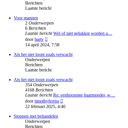
Berichten
Laatste bericht
Voor mannen
2
Onderwerpen
6
Berichten
Laatste bericht
Wel of niet gelukkig worden a…
Bekijk
door
bartv
laatste
14 april 2024, 7:58
bericht
Als het niet loopt zoals verwacht
Onderwerpen
Berichten
Laatste bericht
Als het niet loopt zoals verwacht
354
Onderwerpen
4168
Berichten
Laatste bericht
Re: eenhoornige baarmoeder, w…
Bekijk
door
timothyferriss
laatste
22 februari 2025, 4:40
bericht
Stoppen met behandelen
Onderwerpen
Berichten