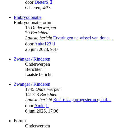
Bekijk
door
DieterS
laatste
Gisteren, 4:33
bericht
Embryodonatie
Embryodonatieforum
15
Onderwerpen
29
Berichten
Laatste bericht
Ervaringen na wissel van dona…
Bekijk
door
Anita123
laatste
25 juni 2023, 9:47
bericht
Zwanger / Kinderen
Onderwerpen
Berichten
Laatste bericht
Zwanger / Kinderen
1745
Onderwerpen
141753
Berichten
Laatste bericht
Re: Te laag progesteron gehal…
Bekijk
door
Amld
laatste
6 juni 2026, 17:06
bericht
Forum
Onderwerpen