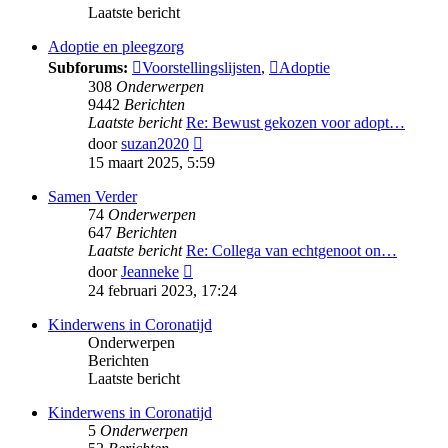
Laatste bericht
Adoptie en pleegzorg
Subforums:
Voorstellingslijsten
,
Adoptie
308
Onderwerpen
9442
Berichten
Laatste bericht
Re: Bewust gekozen voor adopt…
Bekijk
door
suzan2020
laatste
15 maart 2025, 5:59
bericht
Samen Verder
74
Onderwerpen
647
Berichten
Laatste bericht
Re: Collega van echtgenoot on…
Bekijk
door
Jeanneke
laatste
24 februari 2023, 17:24
bericht
Kinderwens in Coronatijd
Onderwerpen
Berichten
Laatste bericht
Kinderwens in Coronatijd
5
Onderwerpen