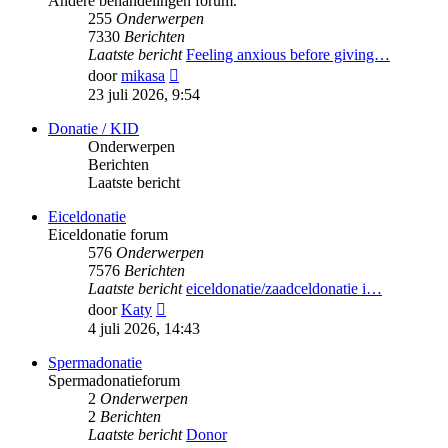
Andere behandelingen forum.
255
Onderwerpen
7330
Berichten
Laatste bericht
Feeling anxious before giving…
Bekijk
door
mikasa
laatste
23 juli 2026, 9:54
bericht
Donatie / KID
Onderwerpen
Berichten
Laatste bericht
Eiceldonatie
Eiceldonatie forum
576
Onderwerpen
7576
Berichten
Laatste bericht
eiceldonatie/zaadceldonatie i…
Bekijk
door
Katy
laatste
4 juli 2026, 14:43
bericht
Spermadonatie
Spermadonatieforum
2
Onderwerpen
2
Berichten
Laatste bericht
Donor