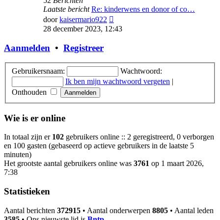
52
Berichten
Laatste bericht
Re: kinderwens en donor of co…
Bekijk
door
kaisermario922
laatste
28 december 2023, 12:43
bericht
Aanmelden
•
Registreer
Gebruikersnaam:
Wachtwoord:
Ik ben mijn wachtwoord vergeten
|
Onthouden
Wie is er online
In totaal zijn er
102
gebruikers online :: 2 geregistreerd, 0 verborgen
en 100 gasten (gebaseerd op actieve gebruikers in de laatste 5
minuten)
Het grootste aantal gebruikers online was
3761
op 1 maart 2026,
7:38
Statistieken
Aantal berichten
372915
• Aantal onderwerpen
8805
• Aantal leden
3585
• Ons nieuwste lid is
Bntp