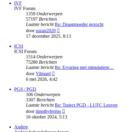
IVF
IVF Forum
1359
Onderwerpen
57197
Berichten
Laatste bericht
Re: Draagmoeder gezocht
Bekijk
door
suzan2020
laatste
17 december 2025, 8:13
bericht
ICSI
ICSI Forum
1514
Onderwerpen
75280
Berichten
Laatste bericht
Re: Ervaring met stimulatiepr…
Bekijk
door
Vilmard
laatste
6 mei 2026, 4:42
bericht
PGS / PGD
106
Onderwerpen
3307
Berichten
Laatste bericht
Re: Traject PGD - LUFC Leuven
Bekijk
door
timothyferriss
laatste
16 oktober 2024, 5:13
bericht
Andere