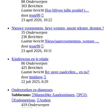
88
Onderwerpen
303
Berichten
Laatste bericht
Hoe blijven jullie positief t…
Bekijk
door
jesse99
laatste
23 april 2026, 10:22
bericht
Nieuwe voornemens, lieve wensen, mooie teksten, dromen ?
35
Onderwerpen
236
Berichten
Laatste bericht
Nieuwjaarsvoornemens, wensen …
Bekijk
door
jesse99
laatste
23 april 2026, 10:11
bericht
Kinderwens en je relatie
86
Onderwerpen
425
Berichten
Laatste bericht
Re: geen zaadcellen... en nu?
Bekijk
door
timidsew
laatste
22 juli 2025, 6:29
bericht
Onderzoeken en diagnoses
Subforums:
Mannelijke Aandoeningen
,
PCO
,
Endometriose
,
Andere
419
Onderwerpen