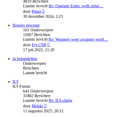
4819
Berichten
Laatste bericht
Re: Operatie Endo: welk zieke…
Bekijk
door
Pippa
laatste
30 december 2024, 2:23
bericht
Brusjes gewenst
101
Onderwerpen
11667
Berichten
Laatste bericht
Re: Wanneer weer zwanger word…
Bekijk
door
Fey1708
laatste
17 juli 2022, 21:20
bericht
In behandeling
Onderwerpen
Berichten
Laatste bericht
IUI
IUI Forum
641
Onderwerpen
31882
Berichten
Laatste bericht
Re: IUI-clubje
Bekijk
door
Molski
laatste
11 augustus 2025, 20:12
bericht