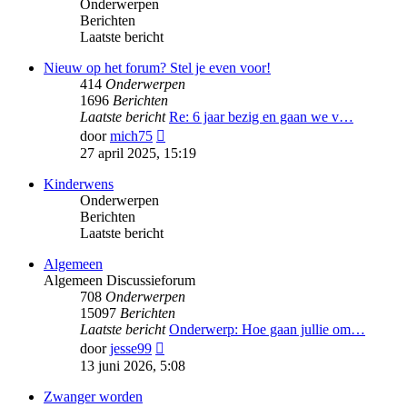
Onderwerpen
Berichten
Laatste bericht
Nieuw op het forum? Stel je even voor!
414
Onderwerpen
1696
Berichten
Laatste bericht
Re: 6 jaar bezig en gaan we v…
Bekijk
door
mich75
laatste
27 april 2025, 15:19
bericht
Kinderwens
Onderwerpen
Berichten
Laatste bericht
Algemeen
Algemeen Discussieforum
708
Onderwerpen
15097
Berichten
Laatste bericht
Onderwerp: Hoe gaan jullie om…
Bekijk
door
jesse99
laatste
13 juni 2026, 5:08
bericht
Zwanger worden