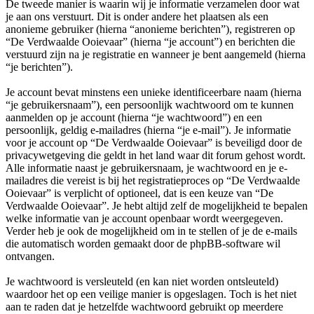
De tweede manier is waarin wij je informatie verzamelen door wat
je aan ons verstuurt. Dit is onder andere het plaatsen als een
anonieme gebruiker (hierna “anonieme berichten”), registreren op
“De Verdwaalde Ooievaar” (hierna “je account”) en berichten die
verstuurd zijn na je registratie en wanneer je bent aangemeld (hierna
“je berichten”).
Je account bevat minstens een unieke identificeerbare naam (hierna
“je gebruikersnaam”), een persoonlijk wachtwoord om te kunnen
aanmelden op je account (hierna “je wachtwoord”) en een
persoonlijk, geldig e-mailadres (hierna “je e-mail”). Je informatie
voor je account op “De Verdwaalde Ooievaar” is beveiligd door de
privacywetgeving die geldt in het land waar dit forum gehost wordt.
Alle informatie naast je gebruikersnaam, je wachtwoord en je e-
mailadres die vereist is bij het registratieproces op “De Verdwaalde
Ooievaar” is verplicht of optioneel, dat is een keuze van “De
Verdwaalde Ooievaar”. Je hebt altijd zelf de mogelijkheid te bepalen
welke informatie van je account openbaar wordt weergegeven.
Verder heb je ook de mogelijkheid om in te stellen of je de e-mails
die automatisch worden gemaakt door de phpBB-software wil
ontvangen.
Je wachtwoord is versleuteld (en kan niet worden ontsleuteld)
waardoor het op een veilige manier is opgeslagen. Toch is het niet
aan te raden dat je hetzelfde wachtwoord gebruikt op meerdere