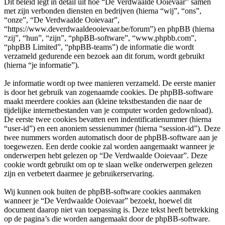
Dit beleid legt in detail uit hoe “De Verdwaalde Ooievaar” samen
met zijn verbonden diensten en bedrijven (hierna “wij”, “ons”,
“onze”, “De Verdwaalde Ooievaar”,
“https://www.deverdwaaldeooievaar.be/forum”) en phpBB (hierna
“zij”, “hun”, “zijn”, “phpBB-software”, “www.phpbb.com”,
“phpBB Limited”, “phpBB-teams”) de informatie die wordt
verzameld gedurende een bezoek aan dit forum, wordt gebruikt
(hierna “je informatie”).
Je informatie wordt op twee manieren verzameld. De eerste manier
is door het gebruik van zogenaamde cookies. De phpBB-software
maakt meerdere cookies aan (kleine tekstbestanden die naar de
tijdelijke internetbestanden van je computer worden gedownload).
De eerste twee cookies bevatten een indentificatienummer (hierna
“user-id”) en een anoniem sessienummer (hierna “session-id”). Deze
twee nummers worden automatisch door de phpBB-software aan je
toegewezen. Een derde cookie zal worden aangemaakt wanneer je
onderwerpen hebt gelezen op “De Verdwaalde Ooievaar”. Deze
cookie wordt gebruikt om op te slaan welke onderwerpen gelezen
zijn en verbetert daarmee je gebruikerservaring.
Wij kunnen ook buiten de phpBB-software cookies aanmaken
wanneer je “De Verdwaalde Ooievaar” bezoekt, hoewel dit
document daarop niet van toepassing is. Deze tekst heeft betrekking
op de pagina’s die worden aangemaakt door de phpBB-software.