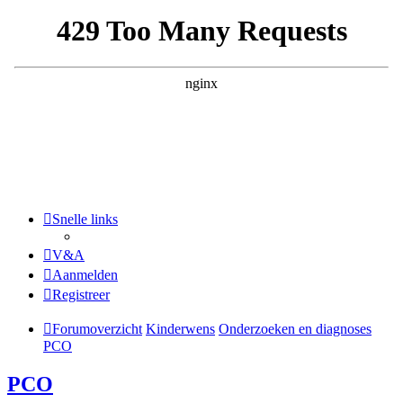
Snelle links
V&A
Aanmelden
Registreer
Forumoverzicht
Kinderwens
Onderzoeken en diagnoses
PCO
PCO