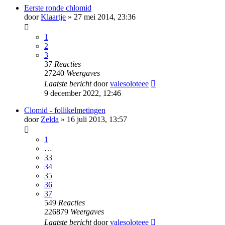
Eerste ronde chlomid
door
Klaartje
» 27 mei 2014, 23:36
1
2
3
37
Reacties
27240
Weergaves
Laatste bericht
door
valesoloteee
9 december 2022, 12:46
Clomid - follikelmetingen
door
Zelda
» 16 juli 2013, 13:57
1
…
33
34
35
36
37
549
Reacties
226879
Weergaves
Laatste bericht
door
valesoloteee