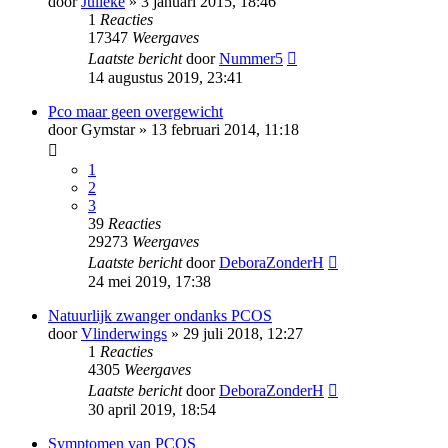
door
Julieke
» 3 januari 2015, 18:46
1
Reacties
17347
Weergaves
Laatste bericht
door
Nummer5
14 augustus 2019, 23:41
Pco maar geen overgewicht
door
Gymstar
» 13 februari 2014, 11:18
1
2
3
39
Reacties
29273
Weergaves
Laatste bericht
door
DeboraZonderH
24 mei 2019, 17:38
Natuurlijk zwanger ondanks PCOS
door
Vlinderwings
» 29 juli 2018, 12:27
1
Reacties
4305
Weergaves
Laatste bericht
door
DeboraZonderH
30 april 2019, 18:54
Symptomen van PCOS