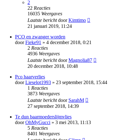
2
22
Reacties
16035
Weergaves
Laatste bericht
door
Kimtimo
21 januari 2019, 11:24
PCO en zwanger worden
door
Fieke91
» 4 december 2018, 0:21
2
Reacties
4936
Weergaves
Laatste bericht
door
Magnolia87
20 december 2018, 10:48
Pco haarverlies
door
Lieselot1993
» 23 september 2018, 15:44
1
Reacties
3873
Weergaves
Laatste bericht
door
SarahM
27 september 2018, 14:39
Te dun baarmoederslijmvlies
door
OhMyGucci
» 3 mei 2013, 11:13
5
Reacties
8401
Weergaves