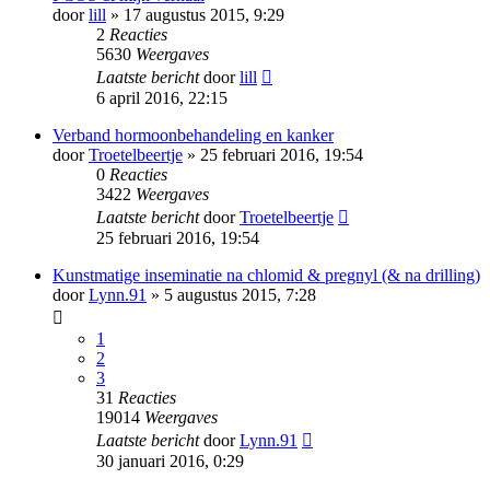
door
lill
» 17 augustus 2015, 9:29
2
Reacties
5630
Weergaves
Laatste bericht
door
lill
6 april 2016, 22:15
Verband hormoonbehandeling en kanker
door
Troetelbeertje
» 25 februari 2016, 19:54
0
Reacties
3422
Weergaves
Laatste bericht
door
Troetelbeertje
25 februari 2016, 19:54
Kunstmatige inseminatie na chlomid & pregnyl (& na drilling)
door
Lynn.91
» 5 augustus 2015, 7:28
1
2
3
31
Reacties
19014
Weergaves
Laatste bericht
door
Lynn.91
30 januari 2016, 0:29