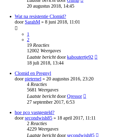
Laatste bericht
door
Glimp
20 augustus 2018, 14:45
Wat na resistentie Clomid?
door
SarahM
» 8 juni 2018, 11:01
1
2
19
Reacties
12002
Weergaves
Laatste bericht
door
kaboutertje92
18 juli 2018, 13:44
Clomid en Pregnyl
door
pieternel
» 20 augustus 2016, 23:20
4
Reacties
5681
Weergaves
Laatste bericht
door
Qressor
27 september 2017, 6:53
hoe pco vastgesteld?
door
secondwish85
» 18 april 2017, 11:11
2
Reacties
4229
Weergaves
Laatste bericht
door
secondwish85