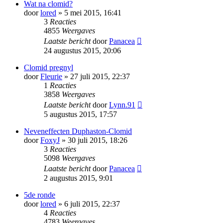
Wat na clomid?
door
lored
» 5 mei 2015, 16:41
3
Reacties
4855
Weergaves
Laatste bericht
door
Panacea
24 augustus 2015, 20:06
Clomid pregnyl
door
Fleurie
» 27 juli 2015, 22:37
1
Reacties
3858
Weergaves
Laatste bericht
door
Lynn.91
5 augustus 2015, 17:57
Neveneffecten Duphaston-Clomid
door
FoxyJ
» 30 juli 2015, 18:26
3
Reacties
5098
Weergaves
Laatste bericht
door
Panacea
2 augustus 2015, 9:01
5de ronde
door
lored
» 6 juli 2015, 22:37
4
Reacties
4783
Weergaves