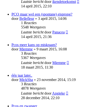
Laatste bericht
door
ikendetoekomst
14 april 2015, 22:10
PCO maar wel een (spontane) eisprong?
door
Bellefleur
» 3 april 2015, 14:06
1
Reacties
5548
Weergaves
Laatste bericht
door
Panacea
14 april 2015, 21:36
Pcos meer kans op miskraam?
door
Miemme
» 9 maart 2015, 16:08
3
Reacties
5367
Weergaves
Laatste bericht
door
Miemme
18 maart 2015, 11:30
één jaar later..
door
MickSha
» 23 november 2014, 15:19
3
Reacties
4878
Weergaves
Laatste bericht
door
Angieke
28 december 2014, 22:10
Pcos en zwanger