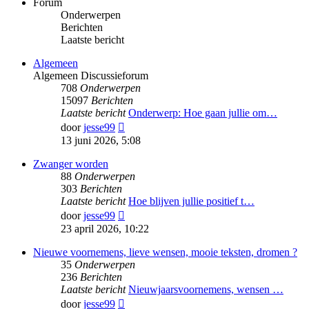
Forum
Onderwerpen
Berichten
Laatste bericht
Algemeen
Algemeen Discussieforum
708
Onderwerpen
15097
Berichten
Laatste bericht
Onderwerp: Hoe gaan jullie om…
Bekijk
door
jesse99
laatste
13 juni 2026, 5:08
bericht
Zwanger worden
88
Onderwerpen
303
Berichten
Laatste bericht
Hoe blijven jullie positief t…
Bekijk
door
jesse99
laatste
23 april 2026, 10:22
bericht
Nieuwe voornemens, lieve wensen, mooie teksten, dromen ?
35
Onderwerpen
236
Berichten
Laatste bericht
Nieuwjaarsvoornemens, wensen …
Bekijk
door
jesse99