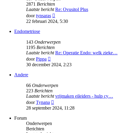
2871
Berichten
Laatste bericht
Re: Ovusitol Plus
Bekijk
door
tynsaras
laatste
22 februari 2024, 5:30
bericht
Endometriose
143
Onderwerpen
1195
Berichten
Laatste bericht
Re: Operatie Endo: welk zieke…
Bekijk
door
Pippa
laatste
30 december 2024, 2:23
bericht
Andere
66
Onderwerpen
223
Berichten
Laatste bericht
vrijmaken eileiders - hulp cy…
Bekijk
door
Tynana
laatste
28 september 2024, 11:28
bericht
Forum
Onderwerpen
Berichten