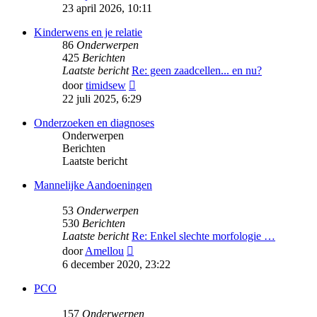
laatste
23 april 2026, 10:11
bericht
Kinderwens en je relatie
86
Onderwerpen
425
Berichten
Laatste bericht
Re: geen zaadcellen... en nu?
Bekijk
door
timidsew
laatste
22 juli 2025, 6:29
bericht
Onderzoeken en diagnoses
Onderwerpen
Berichten
Laatste bericht
Mannelijke Aandoeningen
53
Onderwerpen
530
Berichten
Laatste bericht
Re: Enkel slechte morfologie …
Bekijk
door
Amellou
laatste
6 december 2020, 23:22
bericht
PCO
157
Onderwerpen