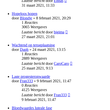
Laatste bericht
door
Ennas
31 maart 2021, 11:33
Hopeloos hopen
door
Blondje
» 8 februari 2021, 20:29
1
Reacties
3065
Weergaves
Laatste bericht
door
bigima
27 maart 2021, 21:01
Wachtend op terugplaatsing
door
Daph
» 24 maart 2021, 13:15
1
Reacties
2889
Weergaves
Laatste bericht
door
CaroCaro
25 maart 2021, 9:13
Lage progesteronwaarde
door
Fran333
» 9 februari 2021, 11:47
0
Reacties
4125
Weergaves
Laatste bericht
door
Fran333
9 februari 2021, 11:47
Bloedwaardes luteale fase