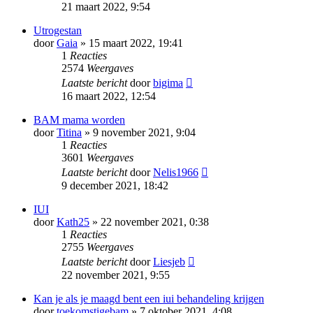
21 maart 2022, 9:54
Utrogestan
door
Gaia
» 15 maart 2022, 19:41
1
Reacties
2574
Weergaves
Laatste bericht
door
bigima
16 maart 2022, 12:54
BAM mama worden
door
Titina
» 9 november 2021, 9:04
1
Reacties
3601
Weergaves
Laatste bericht
door
Nelis1966
9 december 2021, 18:42
IUI
door
Kath25
» 22 november 2021, 0:38
1
Reacties
2755
Weergaves
Laatste bericht
door
Liesjeb
22 november 2021, 9:55
Kan je als je maagd bent een iui behandeling krijgen
door
toekomstigebam
» 7 oktober 2021, 4:08