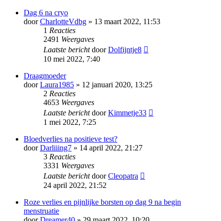
Dag 6 na cryo
door
CharlotteVdbg
» 13 maart 2022, 11:53
1
Reacties
2491
Weergaves
Laatste bericht
door
Dolfijntje8
10 mei 2022, 7:40
Draagmoeder
door
Laura1985
» 12 januari 2020, 13:25
2
Reacties
4653
Weergaves
Laatste bericht
door
Kimmetje33
1 mei 2022, 7:25
Bloedverlies na positieve test?
door
Darliiing7
» 14 april 2022, 21:27
3
Reacties
3331
Weergaves
Laatste bericht
door
Cleopatra
24 april 2022, 21:52
Roze verlies en pijnlijke borsten op dag 9 na begin
menstruatie
door
Dreamer40
» 29 maart 2022, 10:20