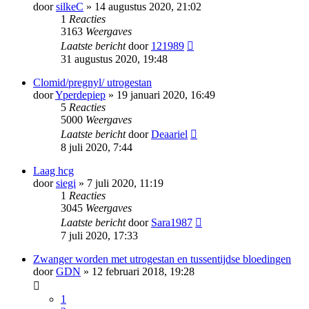
door
silkeC
» 14 augustus 2020, 21:02
1
Reacties
3163
Weergaves
Laatste bericht
door
121989
31 augustus 2020, 19:48
Clomid/pregnyl/ utrogestan
door
Yperdepiep
» 19 januari 2020, 16:49
5
Reacties
5000
Weergaves
Laatste bericht
door
Deaariel
8 juli 2020, 7:44
Laag hcg
door
siegi
» 7 juli 2020, 11:19
1
Reacties
3045
Weergaves
Laatste bericht
door
Sara1987
7 juli 2020, 17:33
Zwanger worden met utrogestan en tussentijdse bloedingen
door
GDN
» 12 februari 2018, 19:28
1