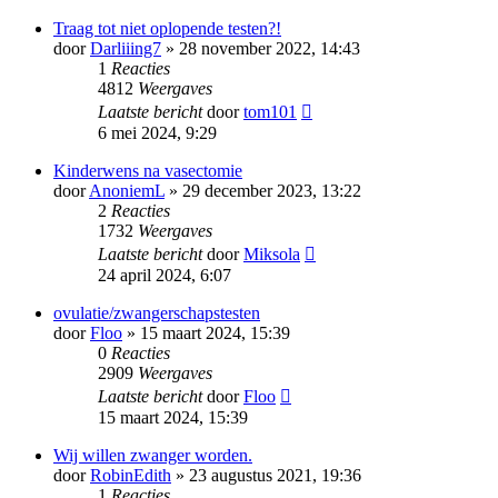
Traag tot niet oplopende testen?!
door
Darliiing7
» 28 november 2022, 14:43
1
Reacties
4812
Weergaves
Laatste bericht
door
tom101
6 mei 2024, 9:29
Kinderwens na vasectomie
door
AnoniemL
» 29 december 2023, 13:22
2
Reacties
1732
Weergaves
Laatste bericht
door
Miksola
24 april 2024, 6:07
ovulatie/zwangerschapstesten
door
Floo
» 15 maart 2024, 15:39
0
Reacties
2909
Weergaves
Laatste bericht
door
Floo
15 maart 2024, 15:39
Wij willen zwanger worden.
door
RobinEdith
» 23 augustus 2021, 19:36
1
Reacties