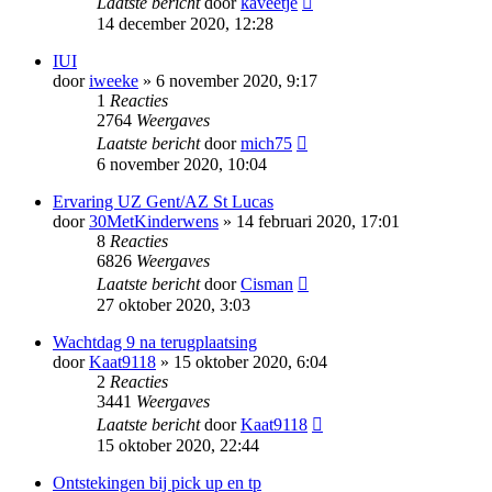
Laatste bericht
door
kaveetje
14 december 2020, 12:28
IUI
door
iweeke
» 6 november 2020, 9:17
1
Reacties
2764
Weergaves
Laatste bericht
door
mich75
6 november 2020, 10:04
Ervaring UZ Gent/AZ St Lucas
door
30MetKinderwens
» 14 februari 2020, 17:01
8
Reacties
6826
Weergaves
Laatste bericht
door
Cisman
27 oktober 2020, 3:03
Wachtdag 9 na terugplaatsing
door
Kaat9118
» 15 oktober 2020, 6:04
2
Reacties
3441
Weergaves
Laatste bericht
door
Kaat9118
15 oktober 2020, 22:44
Ontstekingen bij pick up en tp