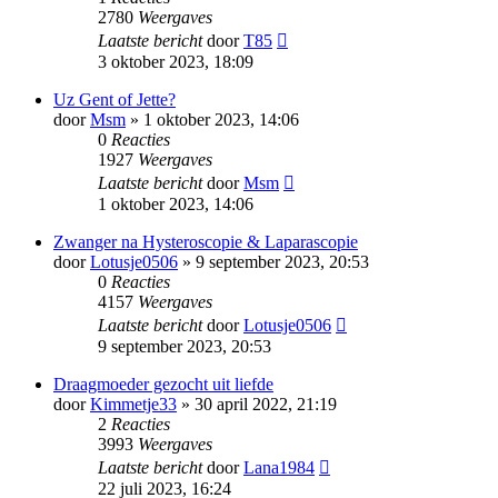
2780
Weergaves
Laatste bericht
door
T85
3 oktober 2023, 18:09
Uz Gent of Jette?
door
Msm
» 1 oktober 2023, 14:06
0
Reacties
1927
Weergaves
Laatste bericht
door
Msm
1 oktober 2023, 14:06
Zwanger na Hysteroscopie & Laparascopie
door
Lotusje0506
» 9 september 2023, 20:53
0
Reacties
4157
Weergaves
Laatste bericht
door
Lotusje0506
9 september 2023, 20:53
Draagmoeder gezocht uit liefde
door
Kimmetje33
» 30 april 2022, 21:19
2
Reacties
3993
Weergaves
Laatste bericht
door
Lana1984
22 juli 2023, 16:24