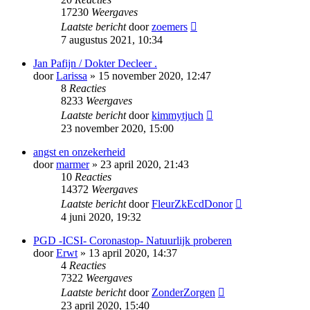
17230
Weergaves
Laatste bericht
door
zoemers
7 augustus 2021, 10:34
Jan Pafijn / Dokter Decleer .
door
Larissa
» 15 november 2020, 12:47
8
Reacties
8233
Weergaves
Laatste bericht
door
kimmytjuch
23 november 2020, 15:00
angst en onzekerheid
door
marmer
» 23 april 2020, 21:43
10
Reacties
14372
Weergaves
Laatste bericht
door
FleurZkEcdDonor
4 juni 2020, 19:32
PGD -ICSI- Coronastop- Natuurlijk proberen
door
Erwt
» 13 april 2020, 14:37
4
Reacties
7322
Weergaves
Laatste bericht
door
ZonderZorgen
23 april 2020, 15:40