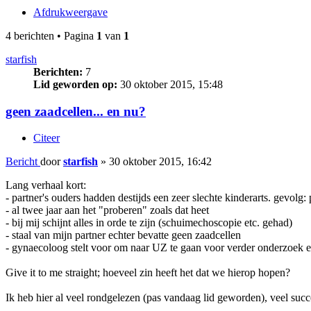
Afdrukweergave
4 berichten • Pagina
1
van
1
starfish
Berichten:
7
Lid geworden op:
30 oktober 2015, 15:48
geen zaadcellen... en nu?
Citeer
Bericht
door
starfish
»
30 oktober 2015, 16:42
Lang verhaal kort:
- partner's ouders hadden destijds een zeer slechte kinderarts. gevolg
- al twee jaar aan het "proberen" zoals dat heet
- bij mij schijnt alles in orde te zijn (schuimechoscopie etc. gehad)
- staal van mijn partner echter bevatte geen zaadcellen
- gynaecoloog stelt voor om naar UZ te gaan voor verder onderzoek en 
Give it to me straight; hoeveel zin heeft het dat we hierop hopen?
Ik heb hier al veel rondgelezen (pas vandaag lid geworden), veel su