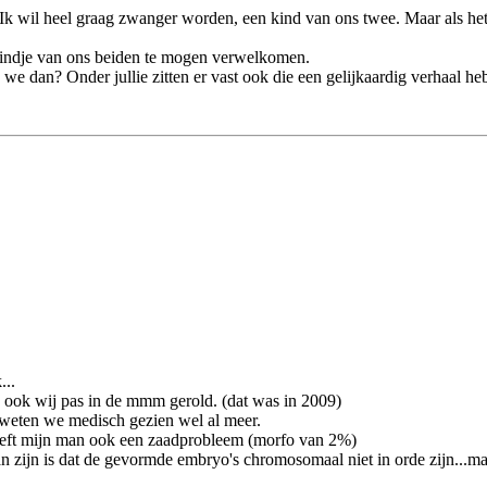
n. Ik wil heel graag zwanger worden, een kind van ons twee. Maar als het
 kindje van ons beiden te mogen verwelkomen.
we dan? Onder jullie zitten er vast ook die een gelijkaardig verhaal 
...
jn ook wij pas in de mmm gerold. (dat was in 2009)
 weten we medisch gezien wel al meer.
n heeft mijn man ook een zaadprobleem (morfo van 2%)
kan zijn is dat de gevormde embryo's chromosomaal niet in orde zijn...m