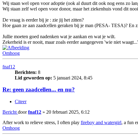
Wij staan wel open voor adoptie (ook al duurt dit ook nog eens zo lan
Wij staan zelf wel open voor donor, maar het ziekenhuis vond dit nooit
De vraag is eerder bij je : zie jij het zitten?
Hoe gaan ze aan zaadcellen geraken bij je man (PESA- TESA)? En ziet
Jullie moeten goed nadenken wat je aankan en wat je wilt.
Zekerheid is er nooit, maar zoals eerder aangegeven 'wie niet waagt...
Omhoog
fnaf12
Berichten:
8
Lid geworden op:
5 januari 2024, 8:45
Re: geen zaadcellen... en nu?
Citeer
Bericht
door
fnaf12
»
20 februari 2025, 6:12
After work to relieve stress, I often play
fireboy and watergirl
, a fun 
Omhoog