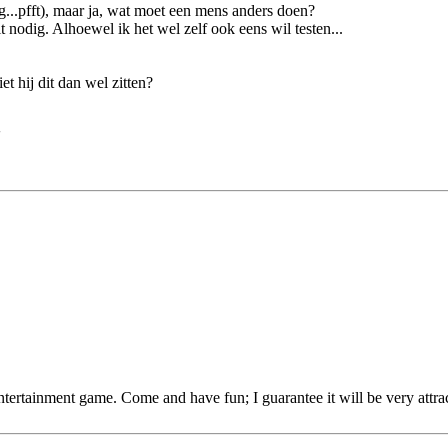
g...pfft), maar ja, wat moet een mens anders doen?
 nodig. Alhoewel ik het wel zelf ook eens wil testen...
 hij dit dan wel zitten?
'
entertainment game. Come and have fun; I guarantee it will be very attra