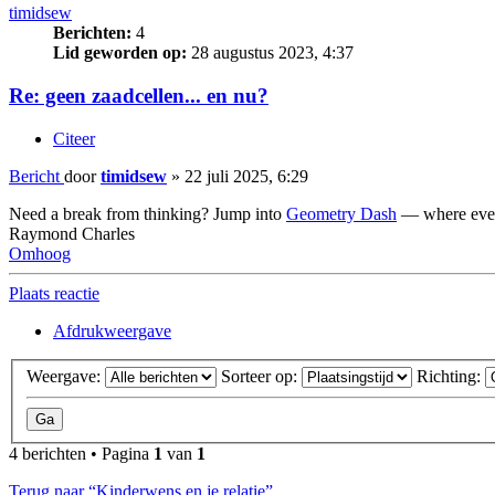
timidsew
Berichten:
4
Lid geworden op:
28 augustus 2023, 4:37
Re: geen zaadcellen... en nu?
Citeer
Bericht
door
timidsew
»
22 juli 2025, 6:29
Need a break from thinking? Jump into
Geometry Dash
— where every
Raymond Charles
Omhoog
Plaats reactie
Afdrukweergave
Weergave:
Sorteer op:
Richting:
4 berichten • Pagina
1
van
1
Terug naar “Kinderwens en je relatie”