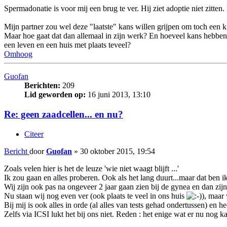
Spermadonatie is voor mij een brug te ver. Hij ziet adoptie niet zitte
Mijn partner zou wel deze "laatste" kans willen grijpen om toch een
Maar hoe gaat dat dan allemaal in zijn werk? En hoeveel kans hebben 
een leven en een huis met plaats teveel?
Omhoog
Guofan
Berichten:
209
Lid geworden op:
16 juni 2013, 13:10
Re: geen zaadcellen... en nu?
Citeer
Bericht
door
Guofan
»
30 oktober 2015, 19:54
Zoals velen hier is het de leuze 'wie niet waagt blijft ...'
Ik zou gaan en alles proberen. Ook als het lang duurt...maar dat ben ik
Wij zijn ook pas na ongeveer 2 jaar gaan zien bij de gynea en dan zi
Nu staan wij nog even ver (ook plaats te veel in ons huis
), maar
Bij mij is ook alles in orde (al alles van tests gehad ondertussen) e
Zelfs via ICSI lukt het bij ons niet. Reden : het enige wat er nu nog 